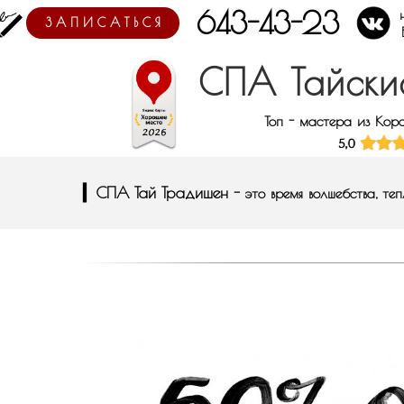
643-43-23
тайский массаж с
З А П И С А Т Ь С Я
СПА Тайски
Топ - мастера из Кор
▎СПА Тай Традишен -
это время волшебства, те