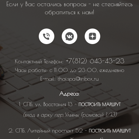
Если у Вас остались вопросы - не стесняйтесь
обратиться к нам!
+7(812) 643-43-23
Контактный Телефон:
Часы работы: с 11:00 до 23:00, ежедневно
E-mail: thai.spa@inbox.ru
А
дреса
:
1. СПБ, ул. Восстания 13 -
ПОСТРОИТЬ МАРШРУ
Т
(вход в арку пер.Ульяны Громовой 1/13)
2. СПБ, Литейный проспект 52 -
ПОСТРОИТЬ МАРШРУ
Т